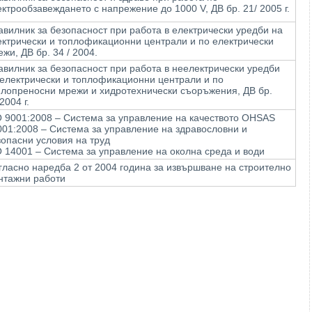
ктрообзавеждането с напрежение до 1000 V, ДВ бр. 21/ 2005 г.
вилник за безопасност при работа в електрически уредби на
ектрически и топлофикационни централи и по електрически
жи, ДВ бр. 34 / 2004.
авилник за безопасност при работа в неелектрически уредби
 електрически и топлофикационни централи и по
плопреносни мрежи и хидротехнически съоръжения, ДВ бр.
2004 г.
O 9001:2008 – Система за управление на качеството OHSAS
001:2008 – Система за управление на здравословни и
опасни условия на труд
 14001 – Система за управление на околна среда и води
гласно наредба 2 от 2004 година за извършване на строително
нтажни работи