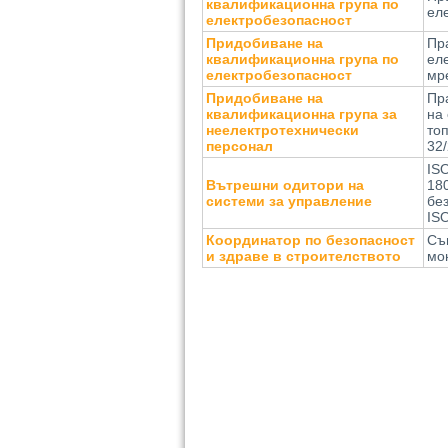
квалификационна група по
еле
електробезопасност
Придобиване на
Пра
квалификационна група по
ел
електробезопасност
мре
Придобиване на
Пр
квалификационна група за
на
неелектротехнически
то
персонал
32/
IS
Вътрешни одитори на
18
системи за управление
без
ISO
Координатор по безопасност
Съ
и здраве в строителството
мо