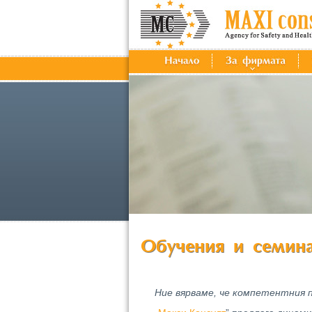
Ние вярваме, че компетентния п