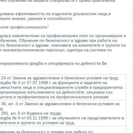
чно обучение на Вашите специалисти с пряка практическа
ряване ефективността на отделните длъжностни лица и
хните знания, умения и способности.
щите професионалисти”
едлага компетентния си професионален опит по организиране и
бучения. Обучения по безопасност и здраве при работа на
по безопасност и здраве, членовете на комитетите и групите по
 и неелектротехнически персонал, одитори на системи по
а нормативната уредба и спецификата на дейността Ви
 24 от Закона за здравословни и безопасни условия на труд;
едба № 3 от 27.07.1998 г. за функциите и задачите на
ъжностните лица и специализираните служби в предприятията
организиране изпълнението на дейностите, свързани със
щитата и профилактиката на професионалните рискове
 30, ал. 3 от Закона за здравословни и безопасни условия на
д;
 281, ал. 5 от Кодекса на труда;
едба № 4 от 03.11.1998 г. за обучението на представителите в
итетите и групите по условия на труд.
вилник за безопасност и здраве при работа по