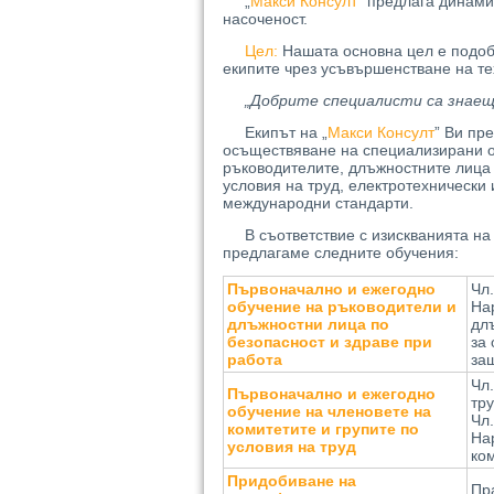
„
Макси Консулт
” предлага динами
насоченост.
Цел:
Нашата основна цел е подоб
екипите чрез усъвършенстване на те
„Добрите специалисти са знае
Екипът на „
Макси Консулт
” Ви пр
осъществяване на специализирани о
ръководителите, длъжностните лица 
условия на труд, електротехнически
международни стандарти.
В съответствие с изискванията н
предлагаме следните обучения:
Първоначално и ежегодно
Чл.
обучение на ръководители и
Нар
длъжностни лица по
дл
безопасност и здраве при
за 
работа
за
Чл.
Първоначално и ежегодно
тру
обучение на членовете на
Чл.
комитетите и групите по
Нар
условия на труд
ком
Придобиване на
Пра