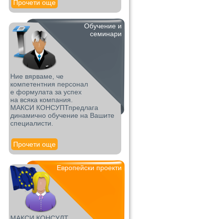
Прочети още
Обучение и
семинари
Ние вярваме, че
компетентния персонал
е формулата за успех
на всяка компания.
МАКСИ КОНСУПТпредлага
динамично обучение на Вашите
специалисти.
Прочети още
Европейски проекти
МАКСИ КОНСУЛТ