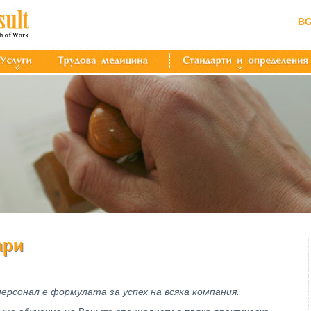
B
ерсонал е формулата за успех на всяка компания.