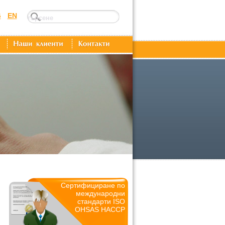
G
EN
Сертифициране по
международни
стандарти ISO
OHSAS HACCP