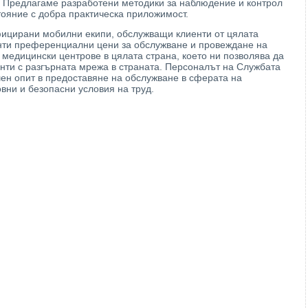
и. Предлагаме разработени методики за наблюдение и контрол
тояние с добра практическа приложимост.
фицирани мобилни екипи, обслужващи клиенти от цялата
нти преференциални цени за обслужване и провеждане на
медицински центрове в цялата страна, което ни позволява да
нти с разгърната мрежа в страната. Персоналът на Службата
ен опит в предоставяне на обслужване в сферата на
вни и безопасни условия на труд.