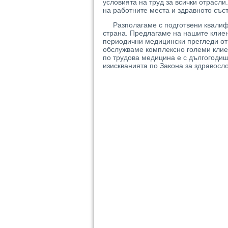
условията на труд за всички отрасл
на работните места и здравното със
Разполагаме с подготвени квали
страна. Предлагаме на нашите клие
периодични медицински прегледи от 
обслужваме комплексно големи клие
по трудова медицина е с дългогодиш
изискванията по Закона за здравосло