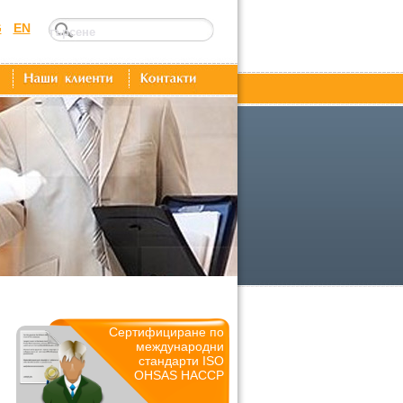
G
EN
Сертифициране по
международни
стандарти ISO
OHSAS HACCP